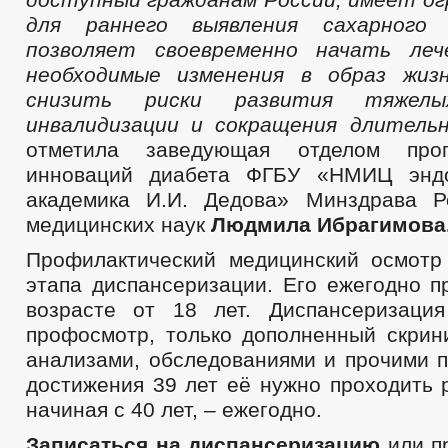
д
ля раннего выявления сахарного
позволяет своевременно начать ле
необходимые изменения в образ жизн
снизить риски развития тяжелы
инвалидизации и сокращения длитель
отметила заведующая отделом прог
инноваций диабета ФГБУ «НМИЦ эндо
академика И.И. Дедова» Минздрава Р
медицинских наук
Людмила Ибрагимова
Профилактический медицинский осмотр
этапа диспансеризации. Его ежегодно п
возрасте от 18 лет. Диспансеризаци
профосмотр, только дополненный скрини
анализами, обследованиями и прочими п
достижения 39 лет её нужно проходить р
начиная с 40 лет, – ежегодно.
Записаться на диспансеризацию
или п