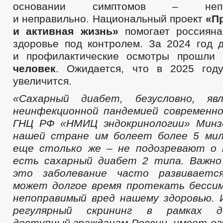
основании симптомов – непро
и неправильно. Национальный проект
«П
и активная жизнь»
помогает россияна
здоровье под контролем. За 2024 год 
и профилактические осмотры прошли
человек
. Ожидается, что в 2025 год
увеличится.
«Сахарный диабет, безусловно, яв
неинфекционной пандемией современн
ГНЦ РФ «НМИЦ эндокринологии» Минзд
нашей стране им болеет более 5 мил
еще столько же – не подозревают о 
есть
сахарный
диабет 2 типа. Важно
это заболевание часто развиваетс
может долгое время протекать бесси
непоправимый вред
нашему здоровью. 
регулярный скрининг в рамках дис
доступный гражданам России, имеет ог