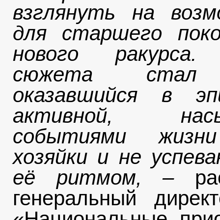
взглянуть на возм
для старшего поко
нового ракурса.
сюжета стал 
оказавшийся в эп
активной, насы
событиями жизн
хозяйки и не успев
её ритмом, –
ра
генеральный дирек
«Национальные при