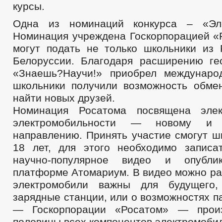
курсы.
Одна из номинаций конкурса – «Эле
Номинация учреждена Госкорпорацией «Р
могут подать не только школьники из 
Белоруссии. Благодаря расширению ге
«Знаешь?Научи!» приобрел междунаро
школьники получили возможность обме
найти новых друзей.
Номинация Росатома посвящена эле
электромобильности — новому и п
направлению. Принять участие смогут ш
18 лет, для этого необходимо записа
научно-популярное видео и опубли
платформе Атомариум. В видео можно ра
электромобили важны для будущего,
зарядные станции, или о возможностях п
— Госкорпорации «Росатом» — прои
половины всех компонентов электромобил