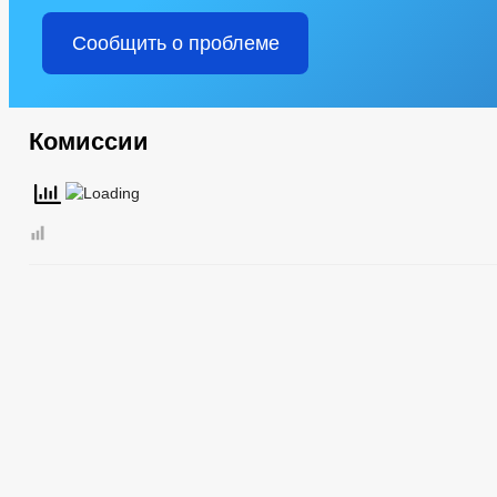
Структура, полномочия, задачи и функции
Сведения о доходах сотрудников
Сообщить о проблеме
Информация о кадровом обеспечении
Контактная информация
Сведения о вакантных должностях
Квалификационные требования
Условия и результаты конкурсов
Комиссии
Состав поселения
Подведомственные организации
Предпринимательство
Совет по предпринимательству
Закупка товаров, работ и услуг
Финансово-экономическое состояние субъектов
Оборот товаров, работ и услуг
Число замещенных рабочих мест
Объекты, предлагаемые для сдачи в аренду
Сведения о льготах, отсрочках, рассрочках
Информационные материалы
Объекты для малого и среднего бизнеса
Количество субъектов малого и среднего предпринимательства
Статистические данные
Сход граждан
Тексты официальных выступлений и заявлений
Целевые программы
Закупка товаров, работ и услуг