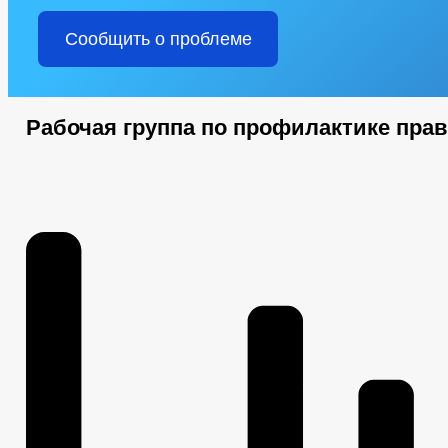
КВАЛИФИКАЦИОННЫЕ ТРЕБОВАНИЯ
УСЛОВИЯ И РЕЗУЛЬТ
СОСТАВ ПОСЕЛЕНИЯ
ПОДВЕДОМСТВЕННЫЕ ОРГАНИЗАЦИ
Сообщить о проблеме
ПРЕДПРИНИМАТЕЛЬСТВО
СОВЕТ ПО ПРЕДПРИНИМАТЕЛЬС
ФИНАНСОВО-ЭКОНОМИЧЕСКОЕ СОСТОЯНИЕ СУБЪЕКТОВ
О
ЧИСЛО ЗАМЕЩЕННЫХ РАБОЧИХ МЕСТ
ОБЪЕКТЫ, ПРЕДЛАГ
СВЕДЕНИЯ О ЛЬГОТАХ, ОТСРОЧКАХ, РАССРОЧКАХ
ИНФОРМ
Рабочая группа по профилактике пра
ОБЪЕКТЫ ДЛЯ МАЛОГО И СРЕДНЕГО БИЗНЕСА
КОЛИЧЕСТВ
СТАТИСТИЧЕСКИЕ ДАННЫЕ
СХОД ГРАЖДАН
ТЕКСТ
ЦЕЛЕВЫЕ ПРОГРАММЫ
ЗАКУПКА ТОВАРОВ, РАБОТ И УСЛУГ
ПРОТИВОДЕЙСТВИЕ КОРРУПЦИИ
ИНФОРМАЦИЯ О РЕЗУЛЬТ
СТРУКТУРА
ПОЛНОМОЧИЯ
ЗАДАЧ
СОВЕТ ДЕПУТАТОВ
ДЕПУТАТЫ
ФУНКЦИИ
УСТАВ
ПРОЕКТЫ К ОБСУЖДЕНИЮ
ПРАВОВЫЕ АКТЫ
ПОСТАНОВЛЕНИЯ АДМИНИСТРАЦИИ
РАС
ПОРЯДОК ОБЖАЛОВАНИЯ НПА
ПУБЛИЧН
ОТЧЕТ ОБ ИСПОЛНЕНИИ БЮДЖЕТА
БЮДЖЕТ
БЮДЖЕТ ПО ГОДАМ
СТАНДАРТЫ МУНИЦИПАЛЬНЫХ УСЛУГ
МУНИЦИПАЛЬНЫЕ УСЛУГИ
НОРМАТИВНО-ПРАВОВЫЕ АКТЫ