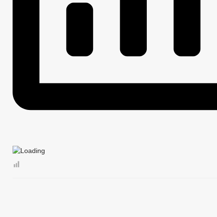
ОБРАЩЕНИЕ К ГЛАВЕ
ПОРЯДОК РАССМОТ
ПРИЕМ ГРАЖДАН
ФОРМА ОБРАЩЕНИЙ И ЗАЯВЛЕНИЙ
ОБЗО
«НОРМАТИВНЫЕ ПРАВОВЫЕ И ИНЫЕ 
ПРОТИВОДЕЙСТВИЕ КОРРУПЦИИ
АНТИКОРРУПЦИОННАЯ ЭКСПЕРТИЗА